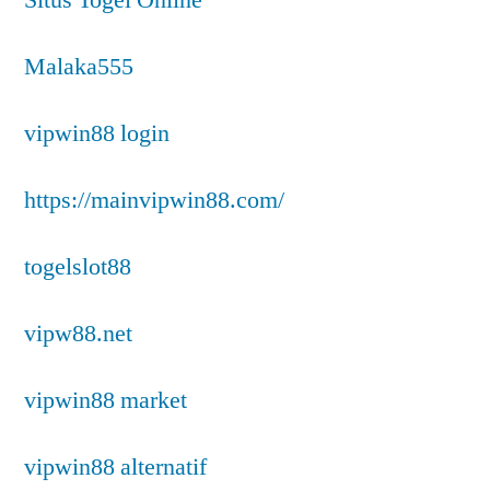
Malaka555
vipwin88 login
https://mainvipwin88.com/
togelslot88
vipw88.net
vipwin88 market
vipwin88 alternatif