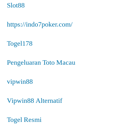
Slot88
https://indo7poker.com/
Togel178
Pengeluaran Toto Macau
vipwin88
Vipwin88 Alternatif
Togel Resmi