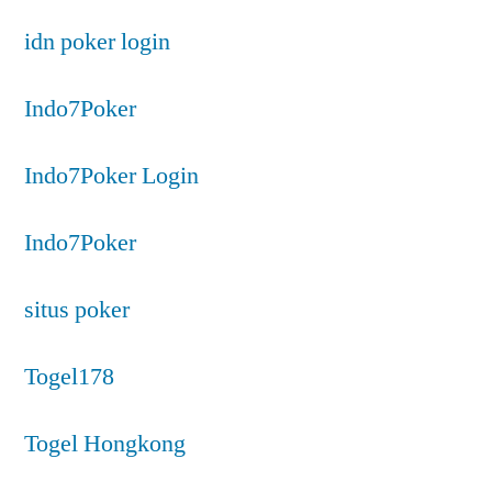
idn poker login
Indo7Poker
Indo7Poker Login
Indo7Poker
situs poker
Togel178
Togel Hongkong