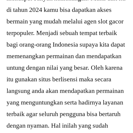
di tahun 2024 kamu bisa dapatkan akses
bermain yang mudah melalui agen slot gacor
terpopuler. Menjadi sebuah tempat terbaik
bagi orang-orang Indonesia supaya kita dapat
memenangkan permainan dan mendapatkan
untung dengan nilai yang besar. Oleh karena
itu gunakan situs berlisensi maka secara
langsung anda akan mendapatkan permainan
yang menguntungkan serta hadirnya layanan
terbaik agar seluruh pengguna bisa bertaruh
dengan nyaman. Hal inilah yang sudah