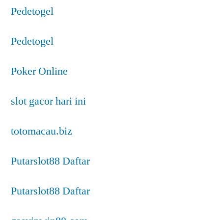
Pedetogel
Pedetogel
Poker Online
slot gacor hari ini
totomacau.biz
Putarslot88 Daftar
Putarslot88 Daftar