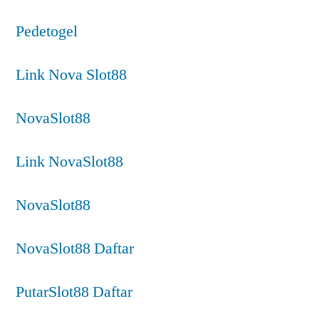
Pedetogel
Link Nova Slot88
NovaSlot88
Link NovaSlot88
NovaSlot88
NovaSlot88 Daftar
PutarSlot88 Daftar