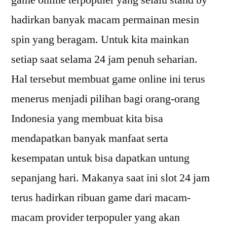
game online terpopuler yang selalu stand by
hadirkan banyak macam permainan mesin
spin yang beragam. Untuk kita mainkan
setiap saat selama 24 jam penuh seharian.
Hal tersebut membuat game online ini terus
menerus menjadi pilihan bagi orang-orang
Indonesia yang membuat kita bisa
mendapatkan banyak manfaat serta
kesempatan untuk bisa dapatkan untung
sepanjang hari. Makanya saat ini slot 24 jam
terus hadirkan ribuan game dari macam-
macam provider terpopuler yang akan