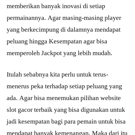
memberikan banyak inovasi di setiap
permainannya. Agar masing-masing player
yang berkecimpung di dalamnya mendapat
peluang hingga Kesempatan agar bisa
memperoleh Jackpot yang lebih mudah.
Itulah sebabnya kita perlu untuk terus-
menerus peka terhadap setiap peluang yang
ada. Agar bisa menemukan pilihan website
slot gacor terbaik yang bisa digunakan untuk
jadi kesempatan bagi para pemain untuk bisa
mendapat banyak kemenangan. Maka dari itu