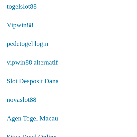
togelslot88
Vipwin88
pedetogel login
vipwin88 alternatif
Slot Desposit Dana
novaslot88
Agen Togel Macau
Situs Togel Online