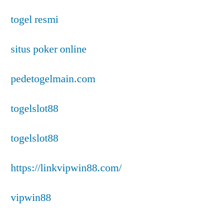
togel resmi
situs poker online
pedetogelmain.com
togelslot88
togelslot88
https://linkvipwin88.com/
vipwin88