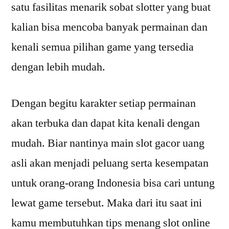
satu fasilitas menarik sobat slotter yang buat
kalian bisa mencoba banyak permainan dan
kenali semua pilihan game yang tersedia
dengan lebih mudah.
Dengan begitu karakter setiap permainan
akan terbuka dan dapat kita kenali dengan
mudah. Biar nantinya main slot gacor uang
asli akan menjadi peluang serta kesempatan
untuk orang-orang Indonesia bisa cari untung
lewat game tersebut. Maka dari itu saat ini
kamu membutuhkan tips menang slot online