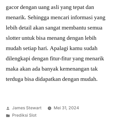
gacor dengan uang asli yang tepat dan
menarik. Sehingga mencari informasi yang
lebih detail akan sangat membantu semua
slotter untuk bisa menang dengan lebih
mudah setiap hari. Apalagi kamu sudah
dilengkapi dengan fitur-fitur yang menarik
maka akan ada banyak kemenangan tak
terduga bisa didapatkan dengan mudah.
Posted
James Stewart
Mei 31, 2024
by
Posted
Prediksi Slot