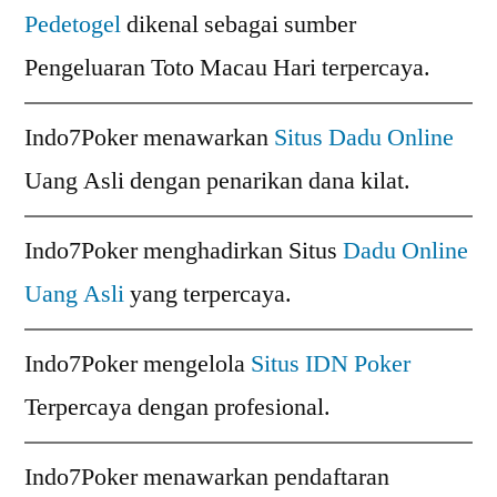
Pedetogel
dikenal sebagai sumber
Pengeluaran Toto Macau Hari terpercaya.
Indo7Poker menawarkan
Situs Dadu Online
Uang Asli dengan penarikan dana kilat.
Indo7Poker menghadirkan Situs
Dadu Online
Uang Asli
yang terpercaya.
Indo7Poker mengelola
Situs IDN Poker
Terpercaya dengan profesional.
Indo7Poker menawarkan pendaftaran