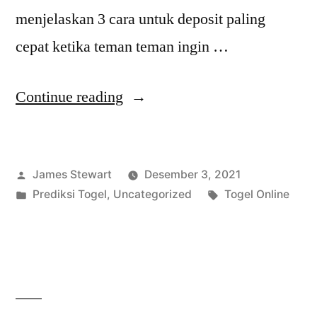
menjelaskan 3 cara untuk deposit paling
cepat ketika teman teman ingin …
“3
Continue reading
Cara
Deposit
Posted
James Stewart
Desember 3, 2021
Cepat
by
Posted
Tags:
Prediksi Togel
,
Uncategorized
Togel Online
di
in
Judi
Togel
Hongkong