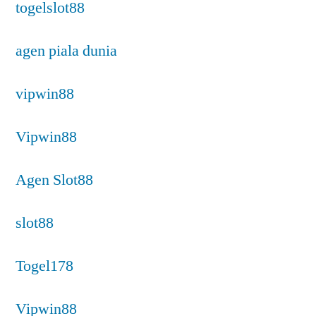
togelslot88
agen piala dunia
vipwin88
Vipwin88
Agen Slot88
slot88
Togel178
Vipwin88