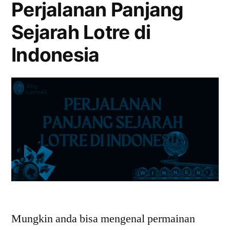
Online”
Perjalanan Panjang
Sejarah Lotre di
Indonesia
Mungkin anda bisa mengenal permainan