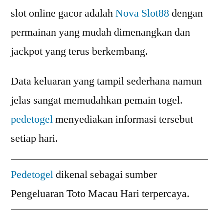
slot online gacor adalah
Nova Slot88
dengan
permainan yang mudah dimenangkan dan
jackpot yang terus berkembang.
Data keluaran yang tampil sederhana namun
jelas sangat memudahkan pemain togel.
pedetogel
menyediakan informasi tersebut
setiap hari.
Pedetogel
dikenal sebagai sumber
Pengeluaran Toto Macau Hari terpercaya.