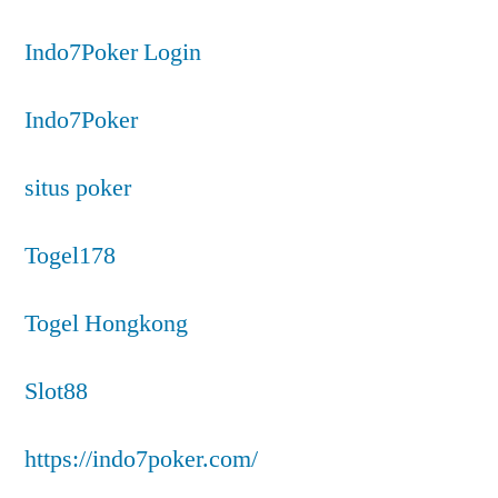
Indo7Poker Login
Indo7Poker
situs poker
Togel178
Togel Hongkong
Slot88
https://indo7poker.com/