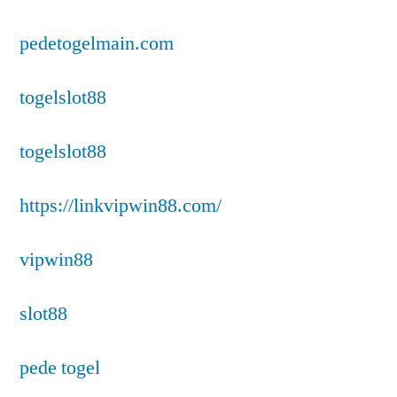
pedetogelmain.com
togelslot88
togelslot88
https://linkvipwin88.com/
vipwin88
slot88
pede togel