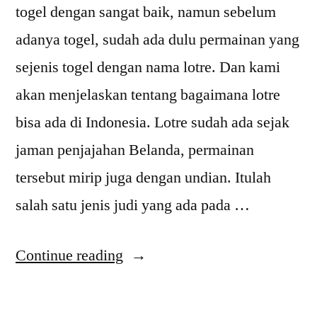
togel dengan sangat baik, namun sebelum
adanya togel, sudah ada dulu permainan yang
sejenis togel dengan nama lotre. Dan kami
akan menjelaskan tentang bagaimana lotre
bisa ada di Indonesia. Lotre sudah ada sejak
jaman penjajahan Belanda, permainan
tersebut mirip juga dengan undian. Itulah
salah satu jenis judi yang ada pada …
“Perjalanan
Continue reading
Panjang
Sejarah